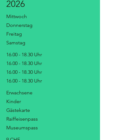
2026
Mittwoch
Donnerstag
Freitag
Samstag
16.00 - 18.30
Uhr
16.00 - 18.30
Uhr
16.00 - 18.30
Uhr
16.00 - 18.30
Uhr
Erwachsene
Kinder
Gästekarte
Raiffeisenpass
Museumspass
9 CHF