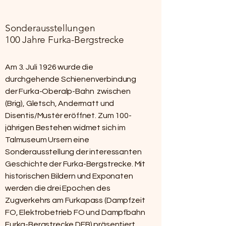
Sonderausstellungen
100 Jahre Furka-Bergstrecke
Am 3. Juli 1926 wurde die
durchgehende Schienenverbindung
der Furka-Oberalp-Bahn zwischen
(Brig), Gletsch, Andermatt und
Disentis/Mustér eröffnet. Zum 100-
jährigen Bestehen widmet sich im
Talmuseum Ursern eine
Sonderausstellung der interessanten
Geschichte der Furka-Bergstrecke. Mit
historischen Bildern und Exponaten
werden die drei Epochen des
Zugverkehrs am Furkapass (Dampfzeit
FO, Elektrobetrieb FO und Dampfbahn
Furka-Bergstrecke DFB) präsentiert.